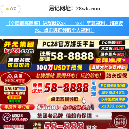
易记网址：28wk.com
白天