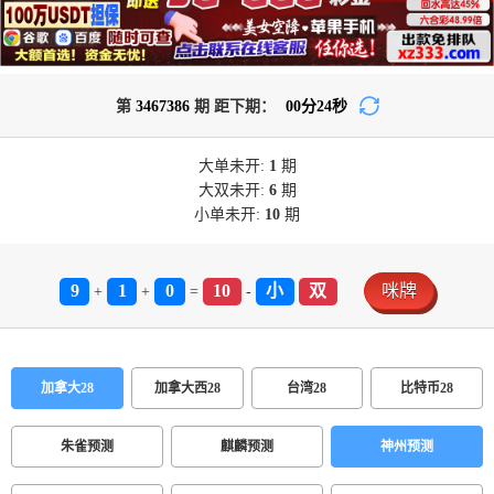
第
3467386
期 距下期：
00
分
24
秒
大单
未开:
1
期
大双
未开:
6
期
小单
未开:
10
期
9
1
0
10
小
双
咪牌
+
+
=
-
加拿大28
加拿大西28
台湾28
比特币28
朱雀预测
麒麟预测
神州预测