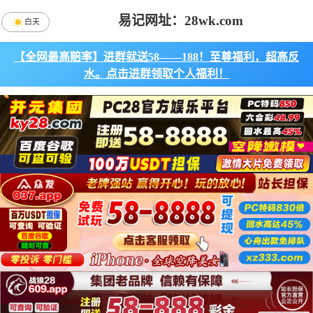
易记网址：28wk.com
白天